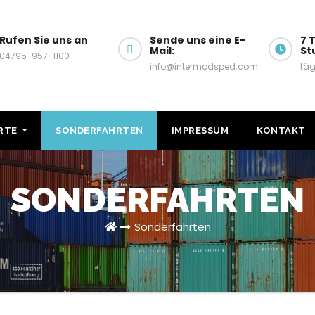
Rufen Sie uns an
Sende uns eine E-
7 
Mail:
St
04795-957-1100
info@intermodsped.com
täg
RTE
SONDERFAHRTEN
IMPRESSUM
KONTAKT
SONDERFAHRTEN
Sonderfahrten