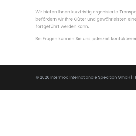
Wir bieten Ihnen kurzfristig organisierte Transp
befördern wir Ihre Güter und gewährleisten eine
fortgeführt werden kann.
Bei Fragen können Sie uns jederzeit kontaktiere
© 2026 Intermod Internationale Spedition GmbH |