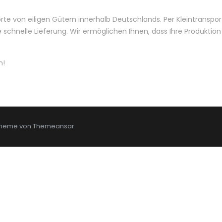
orte von eiligen Gütern innerhalb Deutschlands. Per Kleintranspor
 schnelle Lieferung. Wir ermöglichen Ihnen, dass Ihre Produktion
n!
 Theme von
Themeansar